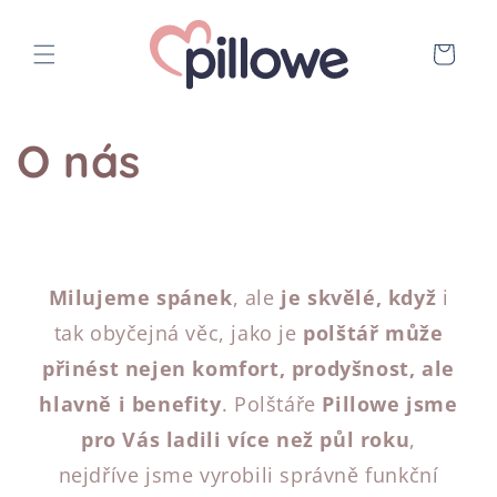
Přejít k
obsahu
Košík
O nás
Milujeme spánek
, ale
je skvělé, když
i
tak obyčejná věc, jako je
polštář může
přinést nejen komfort, prodyšnost, ale
hlavně i benefity
.
Polštáře
Pillowe jsme
pro Vás ladili více než půl roku
,
nejdříve jsme vyrobili správně funkční