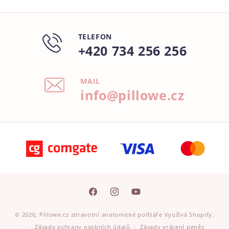
TELEFON
+420 734 256 256
MAIL
info@pillowe.cz
Facebook
Instagram
YouTube
© 2026,
Pillowe.cz zdravotní anatomické polštáře
Využívá Shopify.
Zásady ochrany osobních údajů
Zásady vrácení peněz