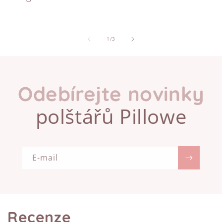
z
1
/
3
Odebírejte novinky
polštářů Pillowe
E-mail
Recenze