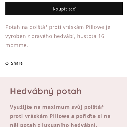
na
na
Koupit teď
proti
proti
vráskový
vráskový
polštář
polštář
Potah na polštář proti vráskám Pillowe je
classic
classic
vyroben z pravého hedvábí, hustota 16
momme.
Share
Hedvábný potah
Využijte na maximum svůj polštář
proti vráskám Pillowe a pořiďte si na
něj potah z luxusního hedvábní.