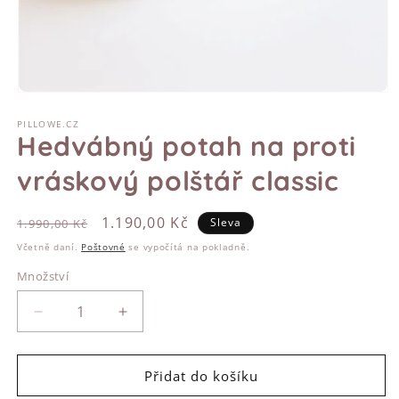
Otevřít
multimédia
PILLOWE.CZ
1
Hedvábný potah na proti
v
modálním
okně
vráskový polštář classic
Běžná
Výprodejová
1.190,00 Kč
Sleva
1.990,00 Kč
cena
cena
Včetně daní.
Poštovné
se vypočítá na pokladně.
Množství
Snížit
Zvýšit
množství
množství
produktu
produktu
Hedvábný
Hedvábný
Přidat do košíku
potah
potah