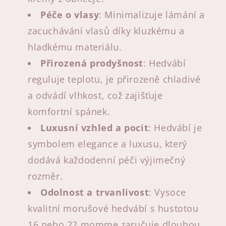
Péče o vlasy
: Minimalizuje lámání a
zacuchávání vlasů díky kluzkému a
hladkému materiálu.
Přirozená prodyšnost
: Hedvábí
reguluje teplotu, je přirozeně chladivé
a odvádí vlhkost, což zajišťuje
komfortní spánek.
Luxusní vzhled a pocit
: Hedvábí je
symbolem elegance a luxusu, který
dodává každodenní péči výjimečný
rozměr.
Odolnost a trvanlivost
: Vysoce
kvalitní morušové hedvábí s hustotou
16 nebo 22 momme zaručuje dlouhou