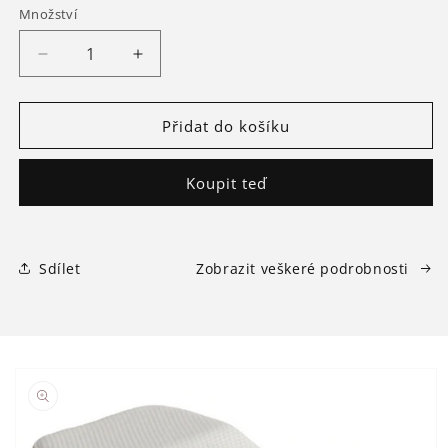
Množství
Snížit
Zvýšit
množství
množství
produktu
produktu
Hedvábný
Hedvábný
Přidat do košíku
potah
potah
na
na
Koupit teď
proti
proti
vráskový
vráskový
polštář
polštář
Premium
Premium
Sdílet
Zobrazit veškeré podrobnosti
Přejít na
informace
o
produktu