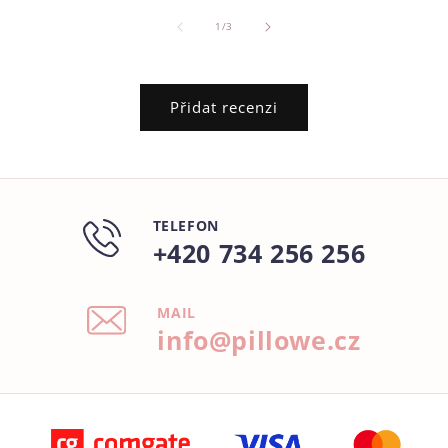
z
1
/
3
Přidat recenzi
TELEFON
+420 734 256 256
MAIL
info@pillowe.cz