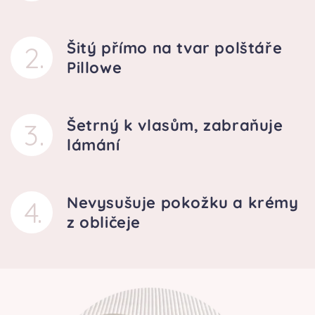
Šitý přímo na tvar polštáře
2
.
Pillowe
Šetrný k vlasům, zabraňuje
3
.
lámání
Nevysušuje pokožku a krémy
4
.
z obličeje