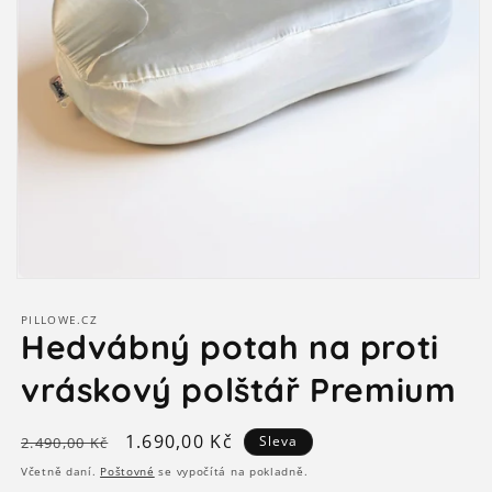
Otevřít
multimédia
1
PILLOWE.CZ
v
Hedvábný potah na proti
modálním
okně
vráskový polštář Premium
Běžná
Výprodejová
1.690,00 Kč
Sleva
2.490,00 Kč
cena
cena
Včetně daní.
Poštovné
se vypočítá na pokladně.