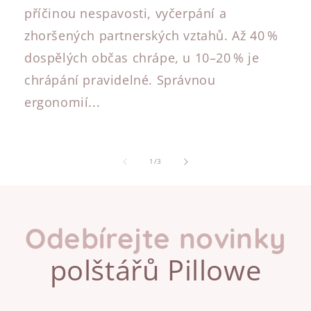
příčinou nespavosti, vyčerpání a
zhoršených partnerských vztahů. Až 40 %
dospělých občas chrápe, u 10–20 % je
chrápání pravidelné. Správnou
ergonomií...
z
1
/
3
Odebírejte novinky
polštářů Pillowe