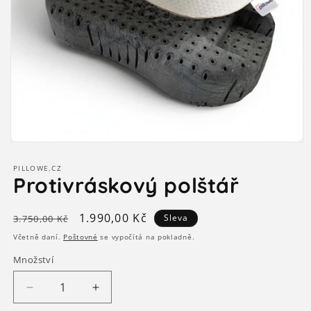
Otevřít
multimédia
1
PILLOWE.CZ
v
Protivráskový polštář
modálním
okně
Běžná
Výprodejová
1.990,00 Kč
Sleva
3.750,00 Kč
cena
cena
Včetně daní.
Poštovné
se vypočítá na pokladně.
Množství
Snížit
Zvýšit
množství
množství