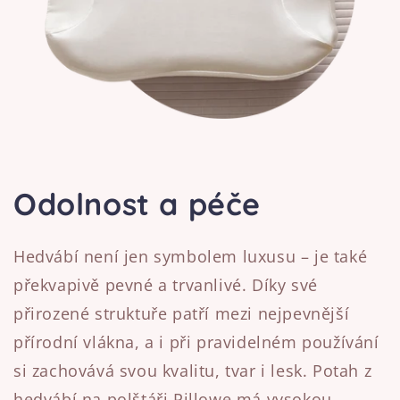
Odolnost a péče
Hedvábí není jen symbolem luxusu – je také
překvapivě pevné a trvanlivé. Díky své
přirozené struktuře patří mezi nejpevnější
přírodní vlákna, a i při pravidelném používání
si zachovává svou kvalitu, tvar i lesk. Potah z
hedvábí na polštáři Pillowe má vysokou