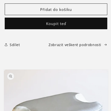
produktu
produktu
Protivráskový
Protivráskový
Přidat do košíku
polštář
polštář
Koupit teď
Sdílet
Zobrazit veškeré podrobnosti
Přejít na
informace
o
produktu