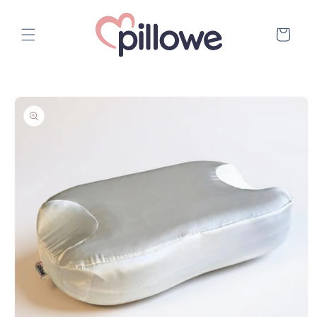
Přejít k
obsahu
Košík
Přejít na
informace
o
produktu