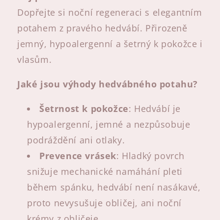
Dopřejte si noční regeneraci s elegantním
potahem z pravého hedvábí. Přirozeně
jemný, hypoalergenní a šetrný k pokožce i
vlasům.
Jaké jsou výhody hedvábného potahu?
Šetrnost k pokožce
: Hedvábí je
hypoalergenní, jemné a nezpůsobuje
podráždění ani otlaky.
Prevence vrásek
: Hladký povrch
snižuje mechanické namáhání pleti
během spánku, hedvábí není nasákavé,
proto nevysušuje obličej, ani noční
krémy z obličeje.